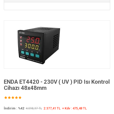
ENDA ET4420 - 230V ( UV ) PID Isı Kontrol
Cihazı 48x48mm
İndirim :
%42
2.377,41 TL
+ Kdv : 475,48 TL
4.098,97 TL